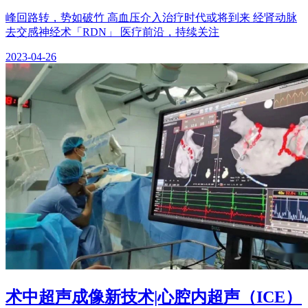
峰回路转，势如破竹 高血压介入治疗时代或将到来 经肾动脉
去交感神经术「RDN」 医疗前沿，持续关注
2023-04-26
术中超声成像新技术|心腔内超声（ICE）