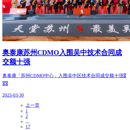
奥泰康苏州CDMO入围吴中技术合同成
交额十强
奥泰康「苏州CDMO中心」入围吴中区技术合同成交额十强🎖️
🎖️🎖️
2023-03-30
上一页
1
2
...
17