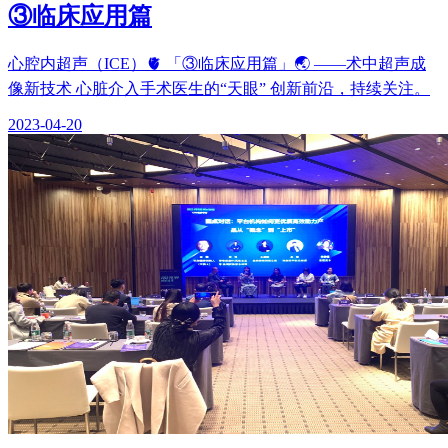
③临床应用篇
心腔内超声（ICE）🫀 「③临床应用篇」🌏 ——术中超声成
像新技术 心脏介入手术医生的“天眼” 创新前沿，持续关注。
2023-04-20