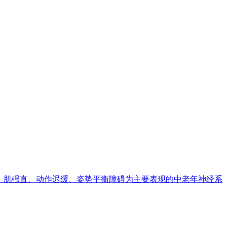
是一种以震颤、肌强直、动作迟缓、姿势平衡障碍为主要表现的中老年神经系