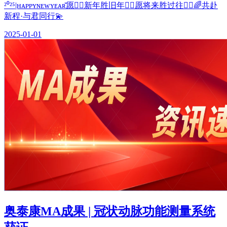
²⁰²⁵|ʜᴀᴘᴘʏɴᴇwʏᴇᴀʀ̆̈愿♡⃛新年胜旧年♡⃛愿将来胜过往♡⃛🌈共赴
新程·与君同行💫
2025-01-01
奥泰康MA成果 | 冠状动脉功能测量系统