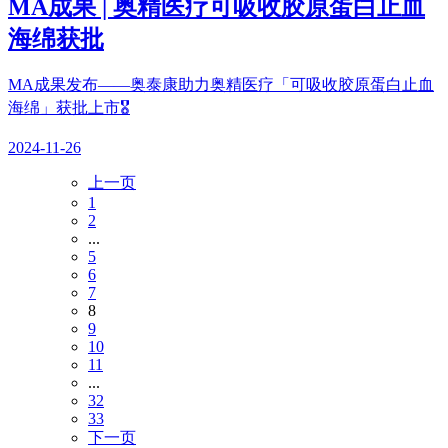
MA成果 | 奥精医疗可吸收胶原蛋白止血
海绵获批
MA成果发布——奥泰康助力奥精医疗「可吸收胶原蛋白止血
海绵」获批上市🎖️
2024-11-26
上一页
1
2
...
5
6
7
8
9
10
11
...
32
33
下一页