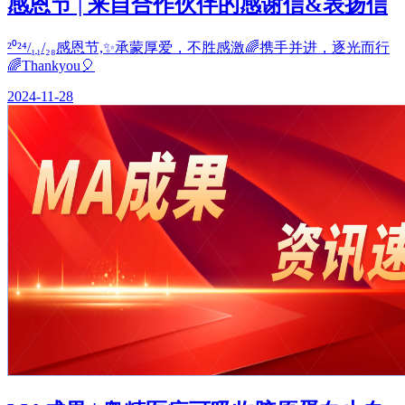
感恩节 | 来自合作伙伴的感谢信&表扬信
²⁰²⁴/₁₁/₂₈感恩节,✨承蒙厚爱，不胜感激🌈携手并进，逐光而行
🌈Thankyou🎈
2024-11-28